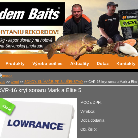
Produkty
Výroba boilies
Aktuality
Dotaz
Kontakty
vod
>>
Úvod
>>
SONDY, SNÍMAČE, PRÍSLUŠENSTVO
>>
CVR-16 kryt sonaru Mark a Elite
VR-16 kryt sonaru Mark a Elite 5
MOC s DPH:
Výrobca:
Doba dodania:
Obj. čislo: