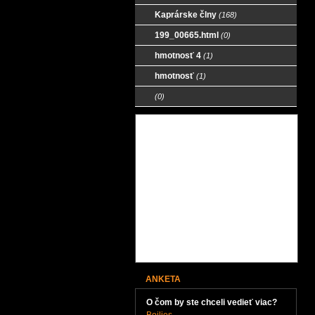
Kaprárske člny
(168)
199_00665.html
(0)
hmotnosť 4
(1)
hmotnosť
(1)
(0)
Velkosklad rybarske potreby
Kaprárske články o kaproch
Viac pre spacie vaky (spacáky)
Viac pre kaprarske vaky, tašky,
puzdra
Viac pre bivaky, stany, dáždniky,
prístrešky
Rybárske katalógy
ANKETA
O čom by ste chceli vedieť viac?