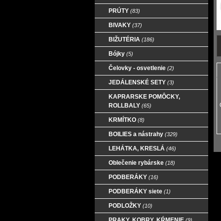
PRÚTY
(83)
BIVAKY
(37)
BIŽUTÉRIA
(186)
Bójky
(5)
Čelovky - osvetlenie
(2)
JEDÁLENSKÉ SETY
(3)
KAPRARSKE POMÔCKY,
ROLLBALY
(65)
KRMÍTKO
(8)
BOILIES a nástrahy
(329)
LEHÁTKA, KRESLÁ
(46)
Oblečenie rybárske
(18)
PODBERÁKY
(16)
PODBERÁKY siete
(1)
PODLOŽKY
(10)
PRAKY, KOBRY, KŔMENIE
(9)