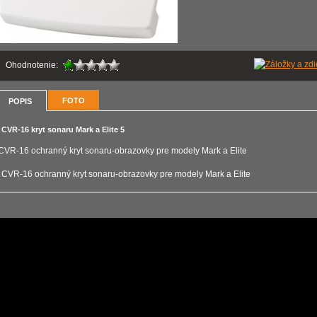
Ohodnotenie:
FOTO
POPIS
CVR-16 kryt sonaru Mark a Elite 5
CVR-16 ochranný kryt sonaru-obrazovky pre modely Mark a Elite
CVR-16 ochranný kryt sonaru-obrazovky pre modely Mark a Elite