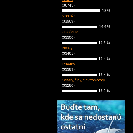
Boilies
(36745)
18 %
Montáže
(33969)
16.6 %
Oblečenie
(33300)
16.3 %
Bivaky
(33461)
16.4 %
Lehátka
(33389)
16.4 %
Sonary, člny, elektromotory
(33280)
16.3 %